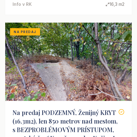
Info v RK
16,3 m2
NA PREDAJ
Na predaj PODZEMNÝ, Ženijný KRYT
(16,3m2), len 850 metrov nad mestom,
s BEZPROBLÉMOVÝM PRÍSTUPOM,