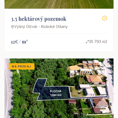
3,5 hektárový pozemok
Výšný Olčvár - Košické Olšany
12€ / m²
35 793 m2
NA PREDAJ