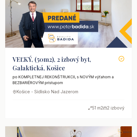
VEĽKÝ, (50m2), 2 izbový byt,
Galaktická, Košice
po KOMPLETNEJ REKONŠTRUKCII, s NOVÝM výťahom a
BEZBARIÉROVÝM prístupom
Košice - Sídlisko Nad Jazerom
51 m2
2 izbový