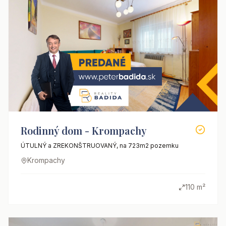
Rodinný dom - Krompachy
ÚTULNÝ a ZREKONŠTRUOVANÝ, na 723m2 pozemku
Krompachy
110 m²