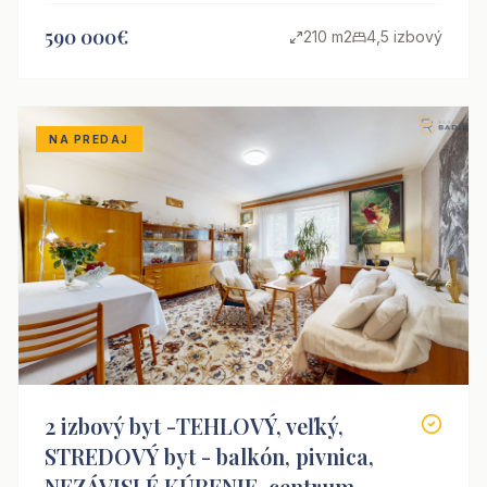
590 000€
210 m2
4,5 izbový
NA PREDAJ
2 izbový byt -TEHLOVÝ, veľký,
STREDOVÝ byt - balkón, pivnica,
NEZÁVISLÉ KÚRENIE, centrum