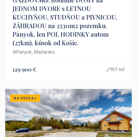
JEDNOM DVORE s LETNOU
KUCHYŇOU, STUDŇOU a PIVNICOU,
ZÁHRADOU na 2530m2 pozemku,
Pányok, len POL HODINKY autom
(27km), kúsok od Košíc.
Panyok, Maďarsko
129 900 €
167 m2
NA PREDAJ