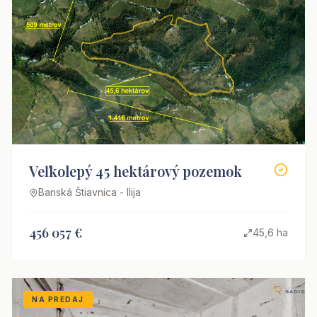
Veľkolepý 45 hektárový pozemok
Banská Štiavnica - Ilija
456 057 €
45,6 ha
NA PREDAJ