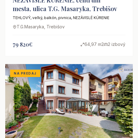
mesta, ulica T.G. Masaryka, Trebišov
TEHLOVÝ, veľký, balkón, pivnica, NEZÁVISLÉ KÚRENIE
T.G.Masaryka, Trebišov
79 820€
64,97 m2
2 izbový
NA PREDAJ