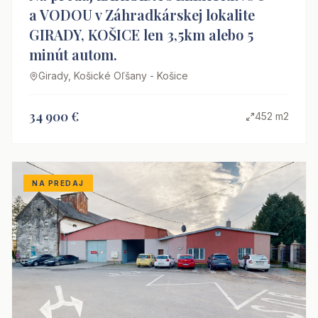
a VODOU v Záhradkárskej lokalite
GIRADY, KOŠICE len 3,5km alebo 5
minút autom.
Girady, Košické Oľšany - Košice
34 900 €
452 m2
NA PREDAJ