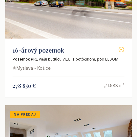
16-árový pozemok
Pozemok PRE vašu budúcu VILU, s potôčikom, pod LESOM
Myslava - Košice
278 850 €
1.588 m²
NA PREDAJ