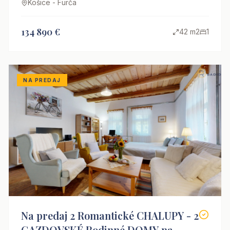
Košice - Furča
134 890 €
42 m2
1
NA PREDAJ
Na predaj 2 Romantické CHALUPY - 2
GAZDOVSKÉ Rodinné DOMY na