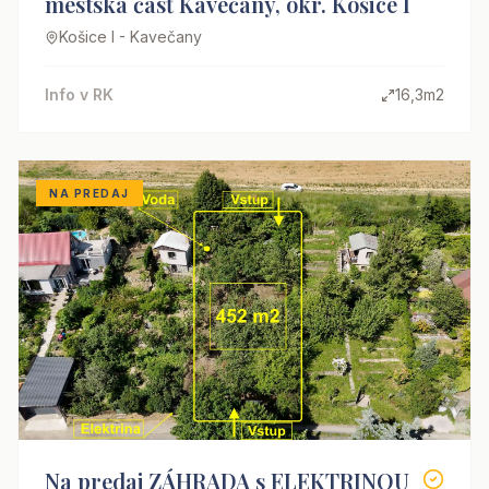
mestská časť Kavečany, okr. Košice I
Košice I - Kavečany
Info v RK
16,3m2
NA PREDAJ
Na predaj ZÁHRADA s ELEKTRINOU