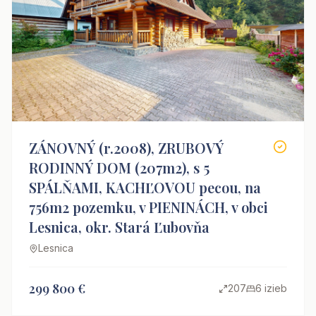
ZÁNOVNÝ (r.2008), ZRUBOVÝ
RODINNÝ DOM (207m2), s 5
SPÁLŇAMI, KACHĽOVOU pecou, na
756m2 pozemku, v PIENINÁCH, v obci
Lesnica, okr. Stará Ľubovňa
Lesnica
299 800 €
207
6 izieb