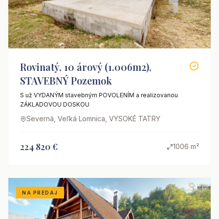
Rovinatý, 10 árový (1.006m2),
STAVEBNÝ Pozemok
S už VYDANÝM stavebným POVOLENÍM a realizovanou
ZÁKLADOVOU DOSKOU
Severná, Veľká Lomnica, VYSOKÉ TATRY
224 820 €
1006 m²
NA PREDAJ