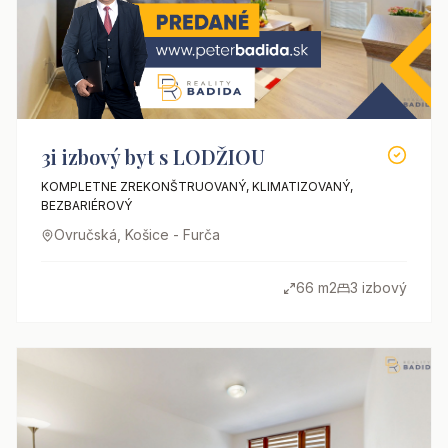
3i izbový byt s LODŽIOU
KOMPLETNE ZREKONŠTRUOVANÝ, KLIMATIZOVANÝ,
BEZBARIÉROVÝ
Ovručská, Košice - Furča
66 m2
3 izbový