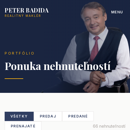
PETER BADIDA
MENU
REALITNÝ MAKLÉR
PORTFÓLIO
Ponuka nehnuteľností
VŠETKY
PREDAJ
PREDANÉ
66 nehnuteľností
PRENAJATÉ